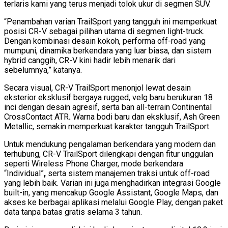
terlaris kami yang terus menjadi tolok ukur di segmen SUV.
“Penambahan varian TrailSport yang tangguh ini memperkuat
posisi CR-V sebagai pilihan utama di segmen light-truck.
Dengan kombinasi desain kokoh, performa off-road yang
mumpuni, dinamika berkendara yang luar biasa, dan sistem
hybrid canggih, CR-V kini hadir lebih menarik dari
sebelumnya,” katanya.
Secara visual, CR-V TrailSport menonjol lewat desain
eksterior eksklusif bergaya rugged, velg baru berukuran 18
inci dengan desain agresif, serta ban all-terrain Continental
CrossContact ATR
.
Warna bodi baru dan eksklusif, Ash Green
Metallic, semakin memperkuat karakter tangguh TrailSport.
Untuk mendukung pengalaman berkendara yang modern dan
terhubung, CR-V TrailSport dilengkapi dengan fitur unggulan
seperti Wireless Phone Charger, mode berkendara
“Individual”
,
serta sistem manajemen traksi untuk off-road
yang lebih baik. Varian ini juga menghadirkan integrasi Google
built-in, yang mencakup Google Assistant, Google Maps, dan
akses ke berbagai aplikasi melalui Google Play, dengan paket
data tanpa batas gratis selama 3 tahun.