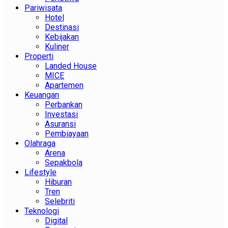
Pariwisata
Hotel
Destinasi
Kebijakan
Kuliner
Properti
Landed House
MICE
Apartemen
Keuangan
Perbankan
Investasi
Asuransi
Pembiayaan
Olahraga
Arena
Sepakbola
Lifestyle
Hiburan
Tren
Selebriti
Teknologi
Digital