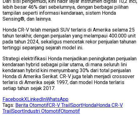
Dari sisi pengemudi, kini hadir layar instrumen digital 10,2 inci,
lebih besar 46% dari sebelumnya, dengan berbagai pilihan
tampilan seperti informasi kendaraan, sistem Honda
Sensing®, dan lainnya.
Honda CR-V telah menjadi SUV terlaris di Amerika selama 25
tahun terakhir, dengan penjualan yang melampaui 400.000 unit
pada tahun 2024, sekaligus mencetak rekor penjualan tahunan
tertinggi sepanjang sejarah model ini.
Strategi elektrifikasi Honda menjadikan peningkatan penjualan
kendaraan hybrid sebagai pilar utama, di mana seluruh lini
kendaraan hybrid kini menyumbang 30% dari total penjualan
Honda di Amerika Serikat. CR-V juga telah menjadi crossover
terlaris di Amerika sejak 1997, dan model Honda terlaris
setiap tahun sejak 2017.
Facebook
X
LinkedIn
WhatsApp
Tags:
Berita Otomotif
CR-V TrailSport
Honda
Honda CR-V
TrailSport
Industri Otomotif
Otomotif