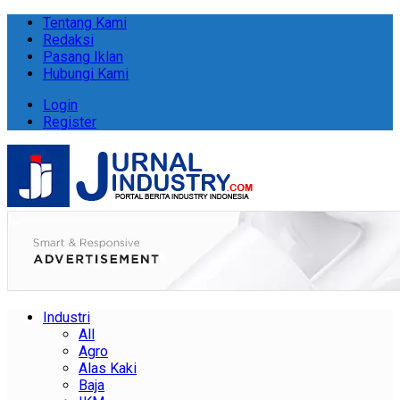
Tentang Kami
Redaksi
Pasang Iklan
Hubungi Kami
Login
Register
Industri
All
Agro
Alas Kaki
Baja