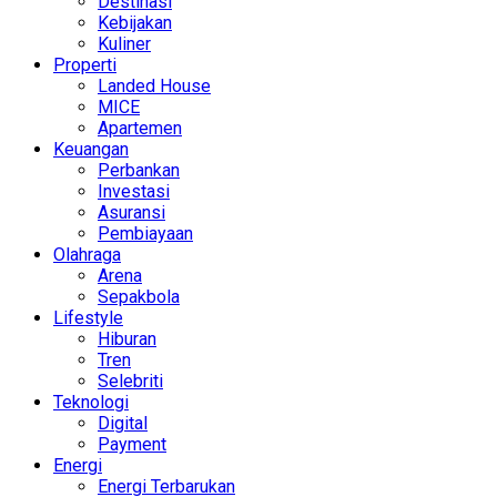
Destinasi
Kebijakan
Kuliner
Properti
Landed House
MICE
Apartemen
Keuangan
Perbankan
Investasi
Asuransi
Pembiayaan
Olahraga
Arena
Sepakbola
Lifestyle
Hiburan
Tren
Selebriti
Teknologi
Digital
Payment
Energi
Energi Terbarukan