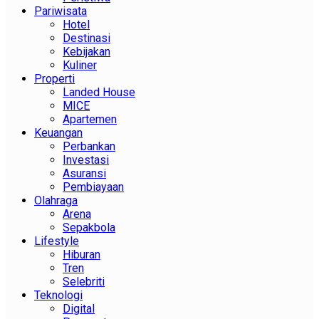
Pariwisata
Hotel
Destinasi
Kebijakan
Kuliner
Properti
Landed House
MICE
Apartemen
Keuangan
Perbankan
Investasi
Asuransi
Pembiayaan
Olahraga
Arena
Sepakbola
Lifestyle
Hiburan
Tren
Selebriti
Teknologi
Digital