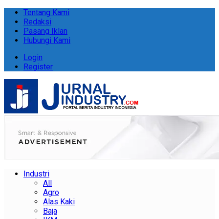
Tentang Kami
Redaksi
Pasang Iklan
Hubungi Kami
Login
Register
Industri
All
Agro
Alas Kaki
Baja