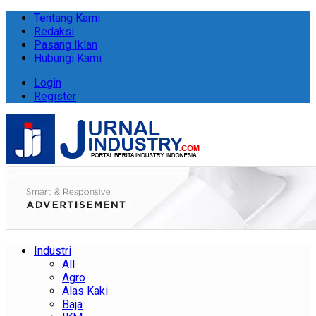
Tentang Kami
Redaksi
Pasang Iklan
Hubungi Kami
Login
Register
Industri
All
Agro
Alas Kaki
Baja