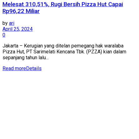
Melesat 310,51%, Rugi Bersih Pizza Hut Capai
Rp96,22 Miliar
by
ari
April 25, 2024
0
Jakarta – Kerugian yang ditelan pemegang hak waralaba
Pizza Hut, PT Sarimelati Kencana Tbk. (PZZA) kian dalam
sepanjang tahun lalu...
Read more
Details