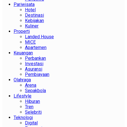
Pariwisata
Hotel
Destinasi
Kebijakan
Kuliner
Properti
Landed House
MICE
Apartemen
Keuangan
Perbankan
Investasi
Asuransi
Pembiayaan
Olahraga
Arena
Sepakbola
Lifestyle
Hiburan
Tren
Selebriti
Teknologi
Digital