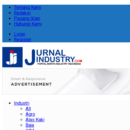
Tentang Kami
Redaksi
Pasang Iklan
Hubungi Kami
Login
Register
Industri
All
Agro
Alas Kaki
Baja