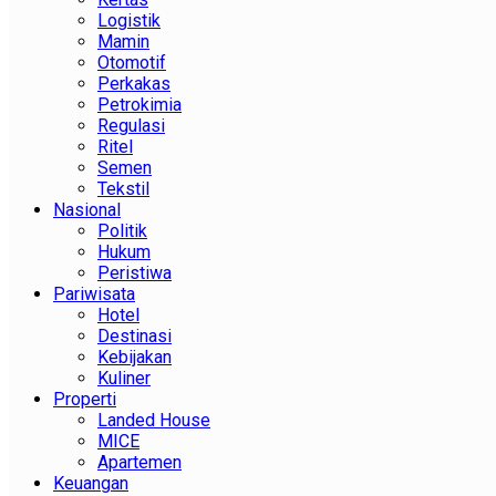
Logistik
Mamin
Otomotif
Perkakas
Petrokimia
Regulasi
Ritel
Semen
Tekstil
Nasional
Politik
Hukum
Peristiwa
Pariwisata
Hotel
Destinasi
Kebijakan
Kuliner
Properti
Landed House
MICE
Apartemen
Keuangan