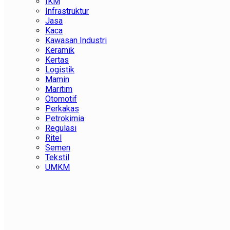
IKM
Infrastruktur
Jasa
Kaca
Kawasan Industri
Keramik
Kertas
Logistik
Mamin
Maritim
Otomotif
Perkakas
Petrokimia
Regulasi
Ritel
Semen
Tekstil
UMKM