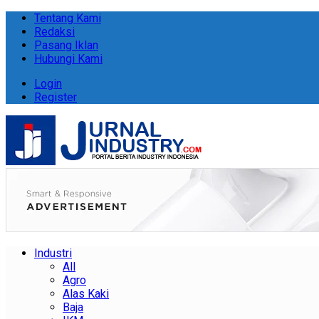
Tentang Kami
Redaksi
Pasang Iklan
Hubungi Kami
Login
Register
Industri
All
Agro
Alas Kaki
Baja