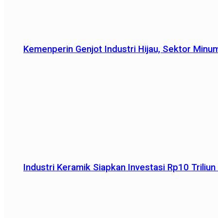
Kemenperin Genjot Industri Hijau, Sektor Minu
Industri Keramik Siapkan Investasi Rp10 Trili