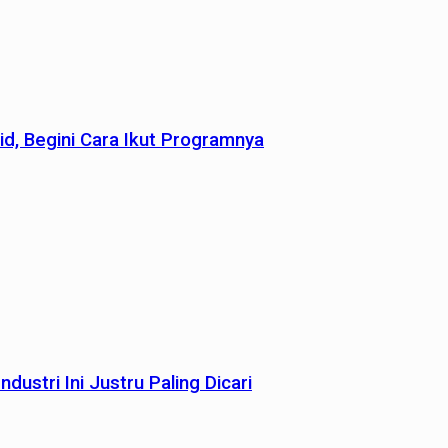
id, Begini Cara Ikut Programnya
dustri Ini Justru Paling Dicari