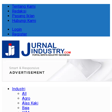
Tentang Kami
Redaksi
Pasang Iklan
Hubungi Kami
Login
Register
Industri
All
Agro
Alas Kaki
Baja