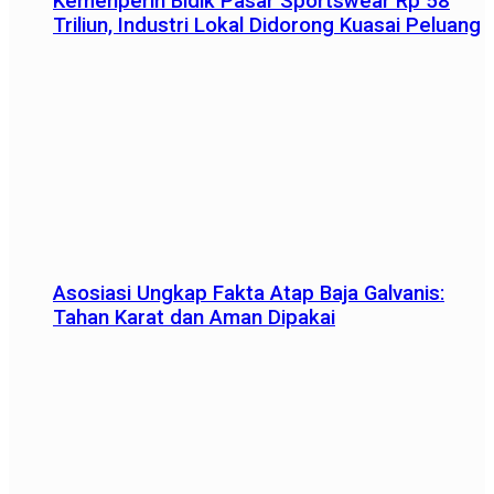
Kemenperin Bidik Pasar Sportswear Rp 58
Triliun, Industri Lokal Didorong Kuasai Peluang
Asosiasi Ungkap Fakta Atap Baja Galvanis:
Tahan Karat dan Aman Dipakai