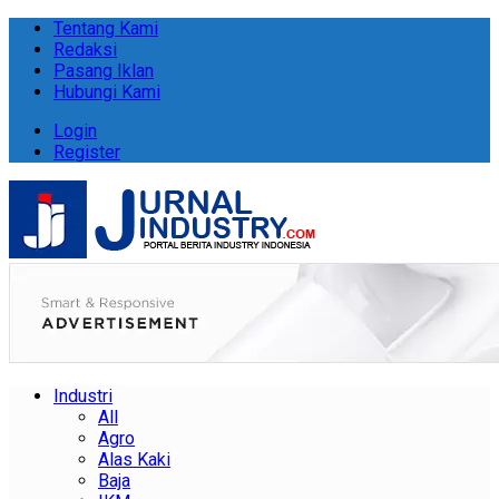
Tentang Kami
Redaksi
Pasang Iklan
Hubungi Kami
Login
Register
Industri
All
Agro
Alas Kaki
Baja