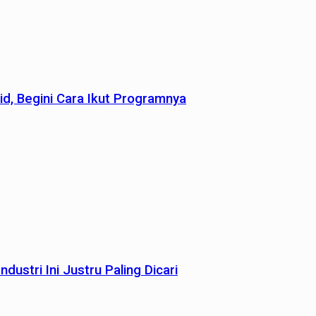
id, Begini Cara Ikut Programnya
dustri Ini Justru Paling Dicari