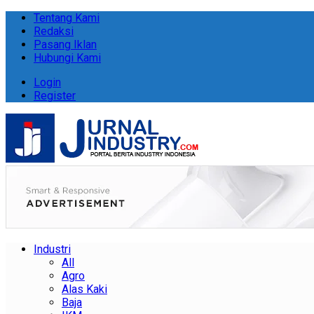
Tentang Kami
Redaksi
Pasang Iklan
Hubungi Kami
Login
Register
Industri
All
Agro
Alas Kaki
Baja