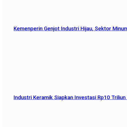
Kemenperin Genjot Industri Hijau, Sektor Minu
Industri Keramik Siapkan Investasi Rp10 Trili