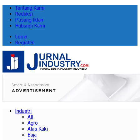
Tentang Kami
Redaksi
Pasang Iklan
Hubungi Kami
Login
Register
Industri
All
Agro
Alas Kaki
Baja