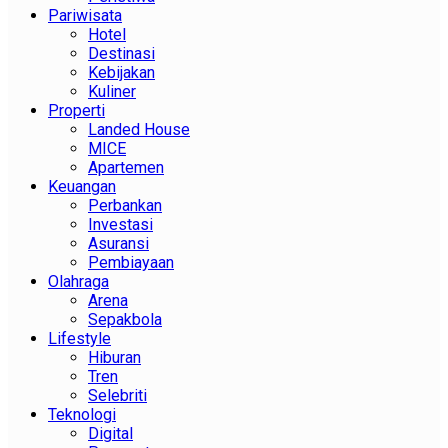
Pariwisata
Hotel
Destinasi
Kebijakan
Kuliner
Properti
Landed House
MICE
Apartemen
Keuangan
Perbankan
Investasi
Asuransi
Pembiayaan
Olahraga
Arena
Sepakbola
Lifestyle
Hiburan
Tren
Selebriti
Teknologi
Digital