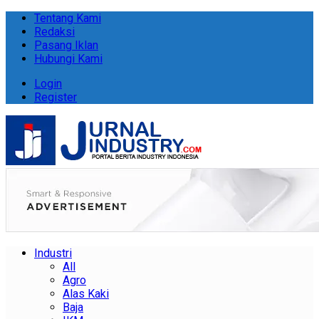
Tentang Kami
Redaksi
Pasang Iklan
Hubungi Kami
Login
Register
Industri
All
Agro
Alas Kaki
Baja