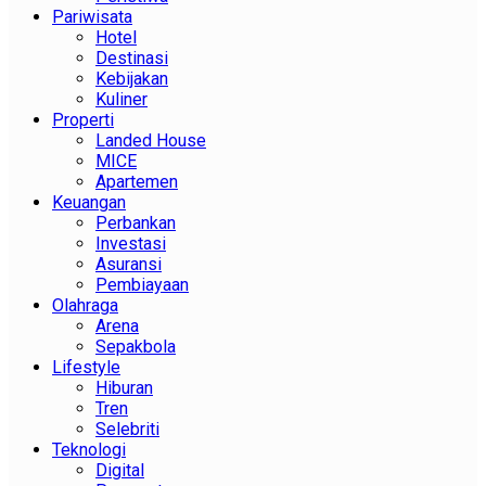
Pariwisata
Hotel
Destinasi
Kebijakan
Kuliner
Properti
Landed House
MICE
Apartemen
Keuangan
Perbankan
Investasi
Asuransi
Pembiayaan
Olahraga
Arena
Sepakbola
Lifestyle
Hiburan
Tren
Selebriti
Teknologi
Digital