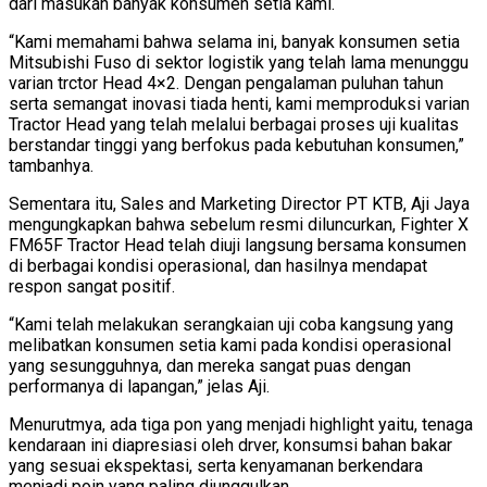
dari masukan banyak konsumen setia kami.
“Kami memahami bahwa selama ini, banyak konsumen setia
Mitsubishi Fuso di sektor logistik yang telah lama menunggu
varian trctor Head 4×2. Dengan pengalaman puluhan tahun
serta semangat inovasi tiada henti, kami memproduksi varian
Tractor Head yang telah melalui berbagai proses uji kualitas
berstandar tinggi yang berfokus pada kebutuhan konsumen,”
tambanhya.
Sementara itu, Sales and Marketing Director PT KTB, Aji Jaya
mengungkapkan bahwa sebelum resmi diluncurkan, Fighter X
FM65F Tractor Head telah diuji langsung bersama konsumen
di berbagai kondisi operasional, dan hasilnya mendapat
respon sangat positif.
“Kami telah melakukan serangkaian uji coba kangsung yang
melibatkan konsumen setia kami pada kondisi operasional
yang sesungguhnya, dan mereka sangat puas dengan
performanya di lapangan,” jelas Aji.
Menurutmya, ada tiga pon yang menjadi highlight yaitu, tenaga
kendaraan ini diapresiasi oleh drver, konsumsi bahan bakar
yang sesuai ekspektasi, serta kenyamanan berkendara
menjadi poin yang paling diunggulkan.