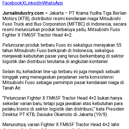
Facebook
X
LinkedIn
WhatsApp
Jurnalindustry.com –
Jakarta – PT Krama Yudha Tiga Berlian
Motors (KTB), distributor resmi kendaraan niaga Mitsubishi
Fuso Truck and Bus Corporation (MFTBC) di Indonesia, secara
resmi meluncurkan produk terbaruya yaitu, Mitsubishi Fuso
Fighter X FM65F Tractor Head 4×2.
Peluncuran produk terbaru Fuso ini sekaligus merayakan 55
tahun Mitsubishi Fuso berkiprah di Indonesia, sekaligus
menjawab kebutuhan pasar yang terus berkembang di sektor
logistik dan distribusi terutama di angkutan kontainer.
Selain itu, kehadiran line-up terbaru ini juga menjadi sebuah
tonggak yang menegaskan perjalanan serta konsistensi
Mitsubishi Fuso sebagai pemimpin pasar kendaraan niaga di
Tanah Air.
“Peluncuran Fighter X FM65F Tractor Head 4×2 bukan hanya
sekedar varian baru, tetapi juga jawaban atas kebutuhan para
pelaku bisnis di sektor logistik dan distribusi,” kata Presiden
Direktur PT KTB, Daisuke Okamoto di Jakarta (19/9).
Menurutnya, varian Fighter X FM65F Tractor Head 4×2 lahir