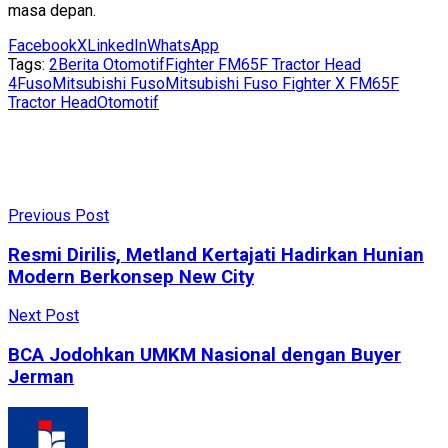
masa depan.
Facebook
X
LinkedIn
WhatsApp
Tags:
2
Berita Otomotif
Fighter FM65F Tractor Head
4
Fuso
Mitsubishi Fuso
Mitsubishi Fuso Fighter X FM65F
Tractor Head
Otomotif
Previous Post
Resmi Dirilis, Metland Kertajati Hadirkan Hunian
Modern Berkonsep New City
Next Post
BCA Jodohkan UMKM Nasional dengan Buyer
Jerman