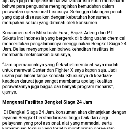
Aji Jaya juga menjelaskan bahwa Mitsubishi Fuso memahami
bahwa para pengusaha menginginkan kemudahan dalam
perawatan operasional bisnisnya. Sehingga dukungan penuh
yang dapat disesuaikan dengan kebutuhan konsumen,
merupakan solusi yang diminati oleh konsumen.
Konsumen setia Mitsubishi Fuso, Bapak Adeng dari PT
Sakata Inx Indonesia yang bergerak di bidang usaha chemical
menceritakan pengalamannya menggunakan Bengkel Siaga 24
Jam. Beliau menyampaikan bahwa kehadiran fasilitas ini
membantu melancarkan bisnisnya,
“Jam operasionalnya yang fleksibel membuat saya mudah
untuk merawat Canter dan Fighter X saya kapan saja. Jadi
usaha pun lancar tanpa kendala. Khususnya di keadaan-
keadaan darurat juga sangat membantu apalagi kualitas
perawatannya juga bagus dan banyak program menarik”,
ujarnya.
Mengenal Fasilitas Bengkel Siaga 24 Jam
Di Bengkel Siaga 24 Jam, konsumen akan dimanjakan dengan
layanan Bengkel berstandarisasi tinggi baik dari segi
pelayanan yang professional, alat yang memadai, serta
kemampuan teknisi yang terlatih memberikan perawatan