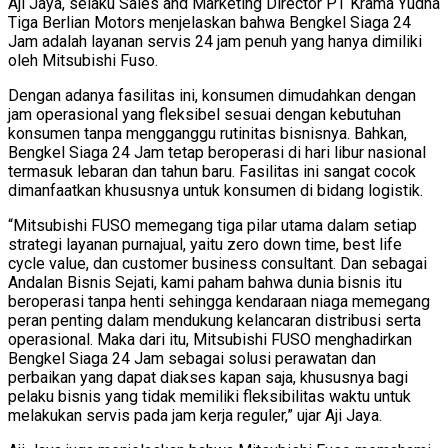
Aji Jaya, selaku Sales and Marketing Director PT Krama Yudha
Tiga Berlian Motors menjelaskan bahwa Bengkel Siaga 24
Jam adalah layanan servis 24 jam penuh yang hanya dimiliki
oleh Mitsubishi Fuso.
Dengan adanya fasilitas ini, konsumen dimudahkan dengan
jam operasional yang fleksibel sesuai dengan kebutuhan
konsumen tanpa mengganggu rutinitas bisnisnya. Bahkan,
Bengkel Siaga 24 Jam tetap beroperasi di hari libur nasional
termasuk lebaran dan tahun baru. Fasilitas ini sangat cocok
dimanfaatkan khususnya untuk konsumen di bidang logistik.
“Mitsubishi FUSO memegang tiga pilar utama dalam setiap
strategi layanan purnajual, yaitu zero down time, best life
cycle value, dan customer business consultant. Dan sebagai
Andalan Bisnis Sejati, kami paham bahwa dunia bisnis itu
beroperasi tanpa henti sehingga kendaraan niaga memegang
peran penting dalam mendukung kelancaran distribusi serta
operasional. Maka dari itu, Mitsubishi FUSO menghadirkan
Bengkel Siaga 24 Jam sebagai solusi perawatan dan
perbaikan yang dapat diakses kapan saja, khususnya bagi
pelaku bisnis yang tidak memiliki fleksibilitas waktu untuk
melakukan servis pada jam kerja reguler,” ujar Aji Jaya.