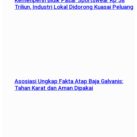
Kemenperin Bidik Pasar Sportswear Rp 58
Triliun, Industri Lokal Didorong Kuasai Peluang
Asosiasi Ungkap Fakta Atap Baja Galvanis:
Tahan Karat dan Aman Dipakai