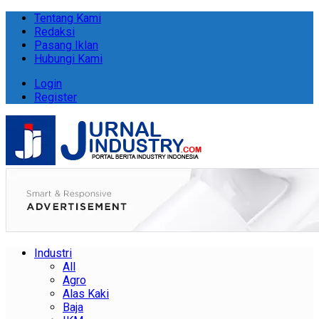
Tentang Kami
Redaksi
Pasang Iklan
Hubungi Kami
Login
Register
Industri
All
Agro
Alas Kaki
Baja