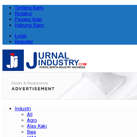
Tentang Kami
Redaksi
Pasang Iklan
Hubungi Kami
Login
Register
Industri
All
Agro
Alas Kaki
Baja