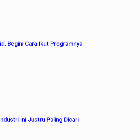
id, Begini Cara Ikut Programnya
dustri Ini Justru Paling Dicari