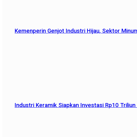
Kemenperin Genjot Industri Hijau, Sektor Minu
Industri Keramik Siapkan Investasi Rp10 Trili