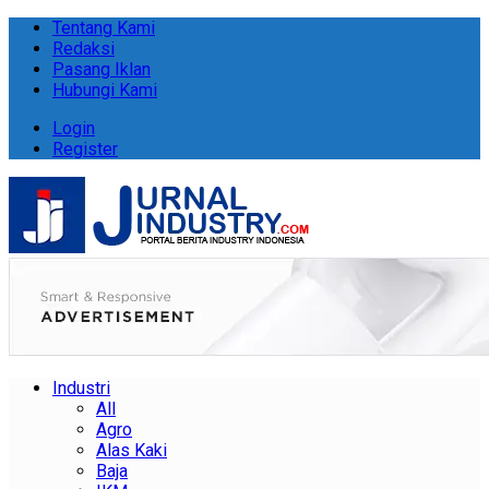
Tentang Kami
Redaksi
Pasang Iklan
Hubungi Kami
Login
Register
Industri
All
Agro
Alas Kaki
Baja