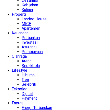
Destinasi
Kebijakan
Kuliner
Properti
Landed House
MICE
Apartemen
Keuangan
Perbankan
Investasi
Asuransi
Pembiayaan
Olahraga
Arena
Sepakbola
Lifestyle
Hiburan
Tren
Selebriti
Teknologi
Digital
Payment
Energi
Energi Terbarukan