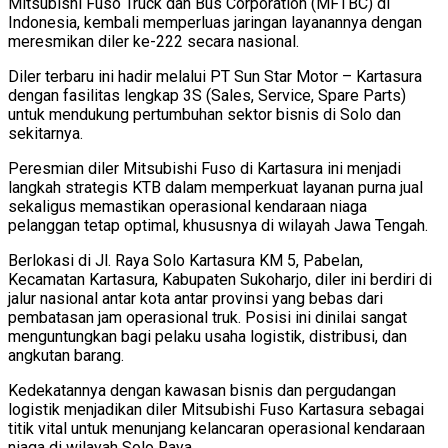
Mitsubishi Fuso Truck dan Bus Corporation (MFTBC) di
Indonesia, kembali memperluas jaringan layanannya dengan
meresmikan diler ke-222 secara nasional.
Diler terbaru ini hadir melalui PT Sun Star Motor – Kartasura
dengan fasilitas lengkap 3S (Sales, Service, Spare Parts)
untuk mendukung pertumbuhan sektor bisnis di Solo dan
sekitarnya.
Peresmian diler Mitsubishi Fuso di Kartasura ini menjadi
langkah strategis KTB dalam memperkuat layanan purna jual
sekaligus memastikan operasional kendaraan niaga
pelanggan tetap optimal, khususnya di wilayah Jawa Tengah.
Berlokasi di Jl. Raya Solo Kartasura KM 5, Pabelan,
Kecamatan Kartasura, Kabupaten Sukoharjo, diler ini berdiri di
jalur nasional antar kota antar provinsi yang bebas dari
pembatasan jam operasional truk. Posisi ini dinilai sangat
menguntungkan bagi pelaku usaha logistik, distribusi, dan
angkutan barang.
Kedekatannya dengan kawasan bisnis dan pergudangan
logistik menjadikan diler Mitsubishi Fuso Kartasura sebagai
titik vital untuk menunjang kelancaran operasional kendaraan
niaga di wilayah Solo Raya.