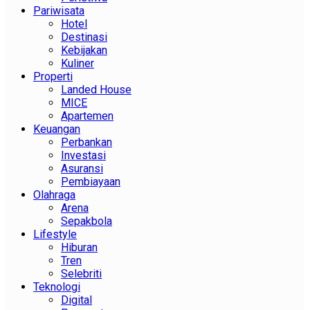
Pariwisata
Hotel
Destinasi
Kebijakan
Kuliner
Properti
Landed House
MICE
Apartemen
Keuangan
Perbankan
Investasi
Asuransi
Pembiayaan
Olahraga
Arena
Sepakbola
Lifestyle
Hiburan
Tren
Selebriti
Teknologi
Digital