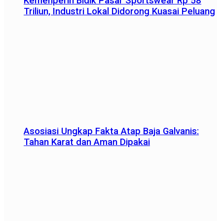
Kemenperin Bidik Pasar Sportswear Rp 58
Triliun, Industri Lokal Didorong Kuasai Peluang
Asosiasi Ungkap Fakta Atap Baja Galvanis:
Tahan Karat dan Aman Dipakai