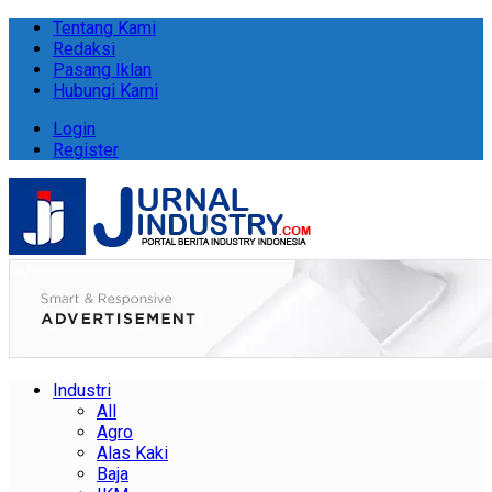
Tentang Kami
Redaksi
Pasang Iklan
Hubungi Kami
Login
Register
Industri
All
Agro
Alas Kaki
Baja