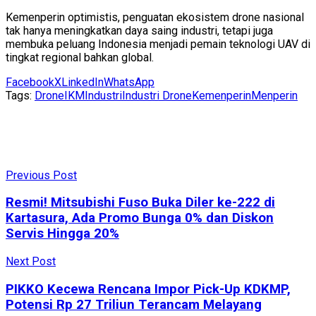
Kemenperin optimistis, penguatan ekosistem drone nasional
tak hanya meningkatkan daya saing industri, tetapi juga
membuka peluang Indonesia menjadi pemain teknologi UAV di
tingkat regional bahkan global.
Facebook
X
LinkedIn
WhatsApp
Tags:
Drone
IKM
Industri
Industri Drone
Kemenperin
Menperin
Previous Post
Resmi! Mitsubishi Fuso Buka Diler ke-222 di
Kartasura, Ada Promo Bunga 0% dan Diskon
Servis Hingga 20%
Next Post
PIKKO Kecewa Rencana Impor Pick-Up KDKMP,
Potensi Rp 27 Triliun Terancam Melayang