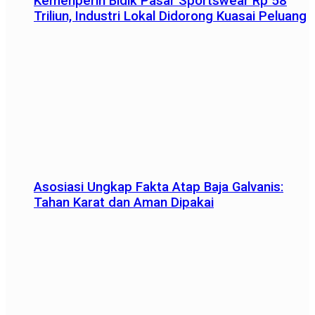
Kemenperin Bidik Pasar Sportswear Rp 58
Triliun, Industri Lokal Didorong Kuasai Peluang
Asosiasi Ungkap Fakta Atap Baja Galvanis:
Tahan Karat dan Aman Dipakai