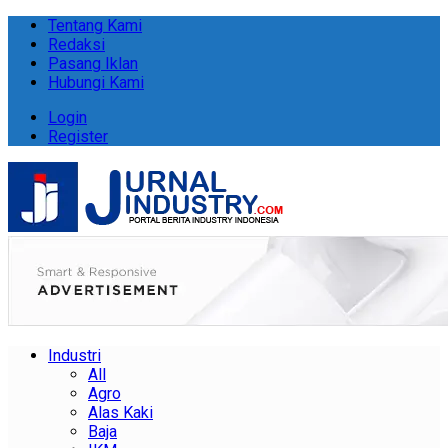
Tentang Kami
Redaksi
Pasang Iklan
Hubungi Kami
Login
Register
Industri
All
Agro
Alas Kaki
Baja