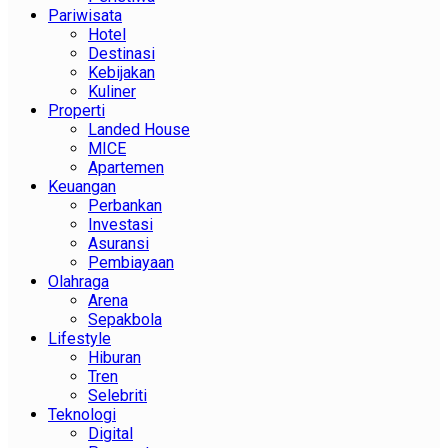
Pariwisata
Hotel
Destinasi
Kebijakan
Kuliner
Properti
Landed House
MICE
Apartemen
Keuangan
Perbankan
Investasi
Asuransi
Pembiayaan
Olahraga
Arena
Sepakbola
Lifestyle
Hiburan
Tren
Selebriti
Teknologi
Digital