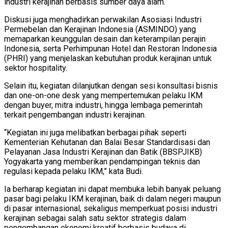
industri kerajinan berbasis sumber daya alam.
Diskusi juga menghadirkan perwakilan Asosiasi Industri
Permebelan dan Kerajinan Indonesia (ASMINDO) yang
memaparkan keunggulan desain dan keterampilan perajin
Indonesia, serta Perhimpunan Hotel dan Restoran Indonesia
(PHRI) yang menjelaskan kebutuhan produk kerajinan untuk
sektor hospitality.
Selain itu, kegiatan dilanjutkan dengan sesi konsultasi bisnis
dan one-on-one desk yang mempertemukan pelaku IKM
dengan buyer, mitra industri, hingga lembaga pemerintah
terkait pengembangan industri kerajinan.
“Kegiatan ini juga melibatkan berbagai pihak seperti
Kementerian Kehutanan dan Balai Besar Standardisasi dan
Pelayanan Jasa Industri Kerajinan dan Batik (BBSPJIKB)
Yogyakarta yang memberikan pendampingan teknis dan
regulasi kepada pelaku IKM,” kata Budi.
Ia berharap kegiatan ini dapat membuka lebih banyak peluang
pasar bagi pelaku IKM kerajinan, baik di dalam negeri maupun
di pasar internasional, sekaligus memperkuat posisi industri
kerajinan sebagai salah satu sektor strategis dalam
pengembangan ekonomi kreatif berbasis budaya di