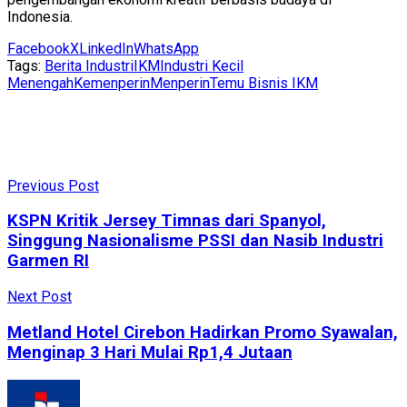
Indonesia.
Facebook
X
LinkedIn
WhatsApp
Tags:
Berita Industri
IKM
Industri Kecil
Menengah
Kemenperin
Menperin
Temu Bisnis IKM
Previous Post
KSPN Kritik Jersey Timnas dari Spanyol,
Singgung Nasionalisme PSSI dan Nasib Industri
Garmen RI
Next Post
Metland Hotel Cirebon Hadirkan Promo Syawalan,
Menginap 3 Hari Mulai Rp1,4 Jutaan