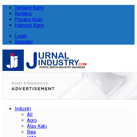
Tentang Kami
Redaksi
Pasang Iklan
Hubungi Kami
Login
Register
Industri
All
Agro
Alas Kaki
Baja