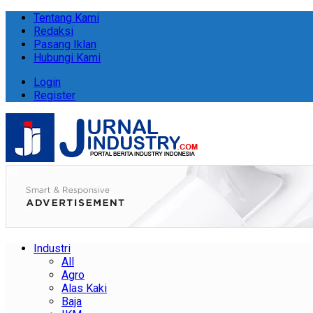
Tentang Kami
Redaksi
Pasang Iklan
Hubungi Kami
Login
Register
Industri
All
Agro
Alas Kaki
Baja