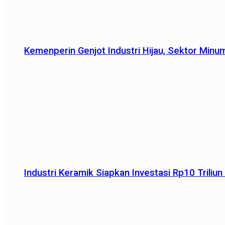
Kemenperin Genjot Industri Hijau, Sektor Minu
Industri Keramik Siapkan Investasi Rp10 Trili