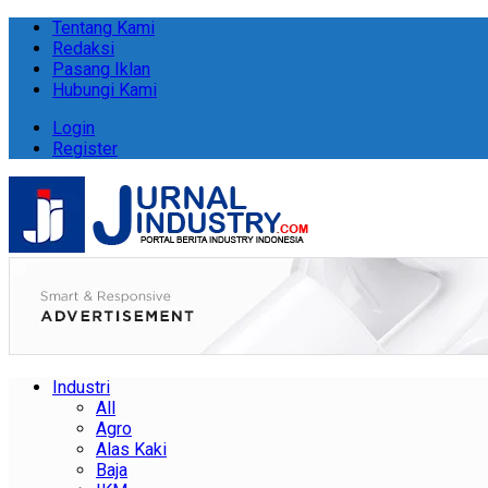
Tentang Kami
Redaksi
Pasang Iklan
Hubungi Kami
Login
Register
Industri
All
Agro
Alas Kaki
Baja