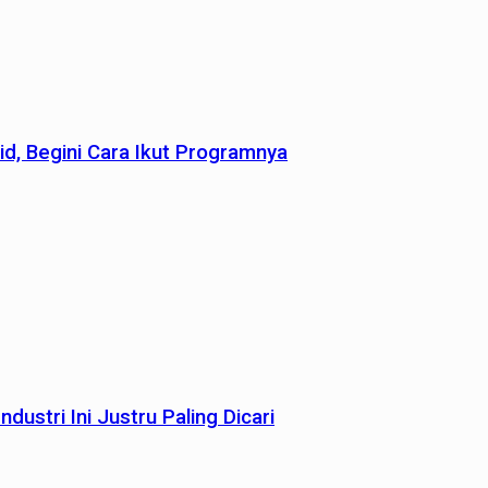
id, Begini Cara Ikut Programnya
dustri Ini Justru Paling Dicari