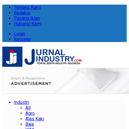
Tentang Kami
Redaksi
Pasang Iklan
Hubungi Kami
Login
Register
Industri
All
Agro
Alas Kaki
Baja