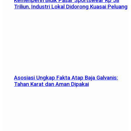
Kemenperin Bidik Pasar Sportswear Rp 58
Triliun, Industri Lokal Didorong Kuasai Peluang
Asosiasi Ungkap Fakta Atap Baja Galvanis:
Tahan Karat dan Aman Dipakai