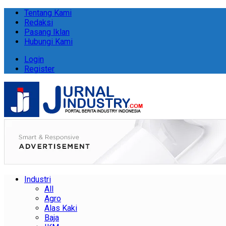
Tentang Kami
Redaksi
Pasang Iklan
Hubungi Kami
Login
Register
Industri
All
Agro
Alas Kaki
Baja