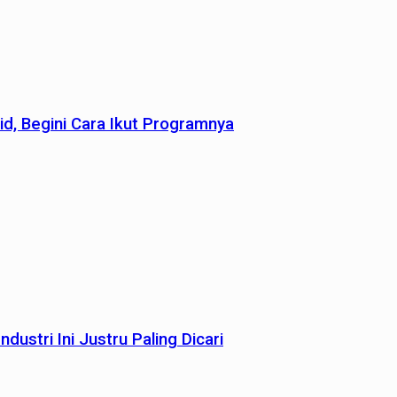
id, Begini Cara Ikut Programnya
dustri Ini Justru Paling Dicari