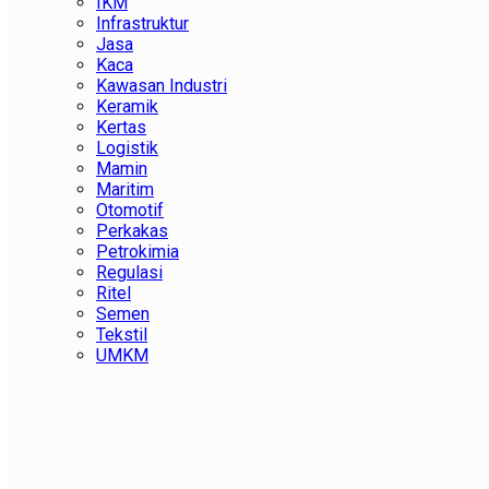
IKM
Infrastruktur
Jasa
Kaca
Kawasan Industri
Keramik
Kertas
Logistik
Mamin
Maritim
Otomotif
Perkakas
Petrokimia
Regulasi
Ritel
Semen
Tekstil
UMKM