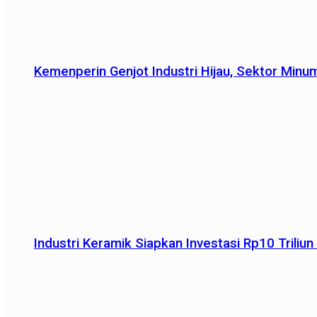
Kemenperin Genjot Industri Hijau, Sektor Minu
Industri Keramik Siapkan Investasi Rp10 Trili