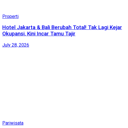
Properti
Hotel Jakarta & Bali Berubah Total! Tak Lagi Kejar
Okupansi, Kini Incar Tamu Tajir
July 28, 2026
Pariwisata