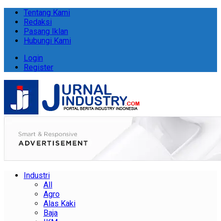
Tentang Kami
Redaksi
Pasang Iklan
Hubungi Kami
Login
Register
Industri
All
Agro
Alas Kaki
Baja