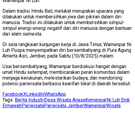
Wamenpar Ni Luh.
Dalam tradisi Hindu Bali, melukat merupakan upacara yang
dilakukan untuk membersihkan jiwa dan pikiran dalam diri
manusia. Tradisi ini dilakukan untuk membersihkan simpul-
simpul energi-energi negatif dari diri manusia dengan bantuan
dari alam semesta.
Di sela rangkaian kunjungan kerja di Jawa Timur, Wamenpar Ni
Luh Puspa menyempatkan diri bersembahyang di Pura Agung
Amerta Asri, Jember, pada Sabtu (10/8/2025) malam.
Usai bersembahyang, Wamenpar berdiskusi hangat dengan
umat Hindu setempat, membicarakan peran komunitas dalam
menjaga kerukunan, melestarikan budaya, dan mendorong
potensi pariwisata berbasis kearifan lokal di daerah tersebut.
Facebook
X
LinkedIn
WhatsApp
Tags:
Berita Industri
Desa Wisata Arjasa
Kemenpar
Ni Luh Enik
Ermawati
Pariwisata
Pariwisata Jember
Wamenpar
Wisata