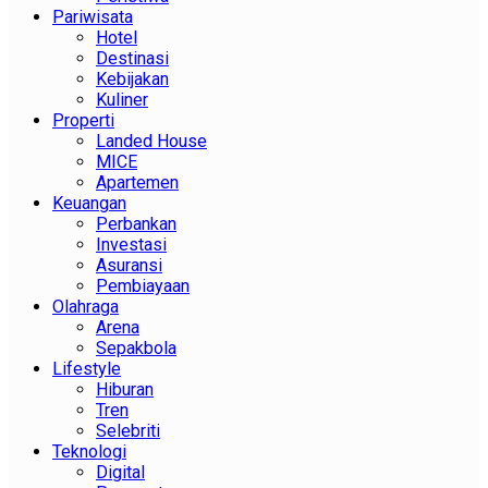
Pariwisata
Hotel
Destinasi
Kebijakan
Kuliner
Properti
Landed House
MICE
Apartemen
Keuangan
Perbankan
Investasi
Asuransi
Pembiayaan
Olahraga
Arena
Sepakbola
Lifestyle
Hiburan
Tren
Selebriti
Teknologi
Digital