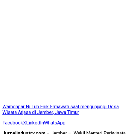
Wamenpar Ni Luh Enik Ermawati saat mengunjungi Desa
Wisata Arjasa di Jember, Jawa Timur
Facebook
X
LinkedIn
WhatsApp
Jurnalindustry.com –
Jember – Wakil Menteri Pariwisata