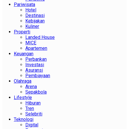
Pariwisata
Hotel
Destinasi
Kebijakan
Kuliner
Properti
Landed House
MICE
Apartemen
Keuangan
Perbankan
Investasi
Asuransi
Pembiayaan
Olahraga
Arena
Sepakbola
Lifestyle
Hiburan
Tren
Selebriti
Teknologi
Digital