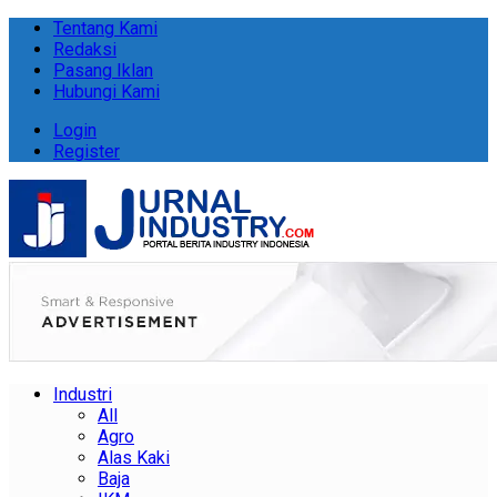
Tentang Kami
Redaksi
Pasang Iklan
Hubungi Kami
Login
Register
Industri
All
Agro
Alas Kaki
Baja