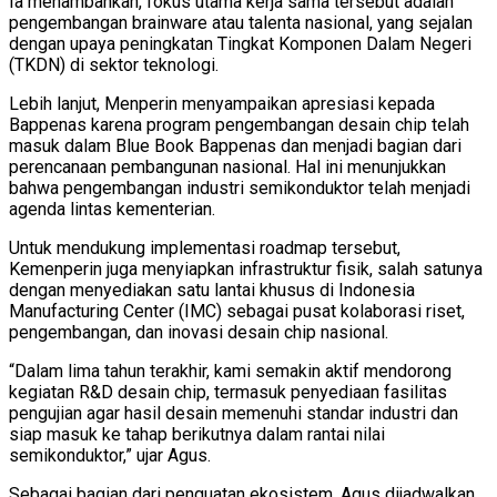
Ia menambahkan, fokus utama kerja sama tersebut adalah
pengembangan brainware atau talenta nasional, yang sejalan
dengan upaya peningkatan Tingkat Komponen Dalam Negeri
(TKDN) di sektor teknologi.
Lebih lanjut, Menperin menyampaikan apresiasi kepada
Bappenas karena program pengembangan desain chip telah
masuk dalam Blue Book Bappenas dan menjadi bagian dari
perencanaan pembangunan nasional. Hal ini menunjukkan
bahwa pengembangan industri semikonduktor telah menjadi
agenda lintas kementerian.
Untuk mendukung implementasi roadmap tersebut,
Kemenperin juga menyiapkan infrastruktur fisik, salah satunya
dengan menyediakan satu lantai khusus di Indonesia
Manufacturing Center (IMC) sebagai pusat kolaborasi riset,
pengembangan, dan inovasi desain chip nasional.
“Dalam lima tahun terakhir, kami semakin aktif mendorong
kegiatan R&D desain chip, termasuk penyediaan fasilitas
pengujian agar hasil desain memenuhi standar industri dan
siap masuk ke tahap berikutnya dalam rantai nilai
semikonduktor,” ujar Agus.
Sebagai bagian dari penguatan ekosistem, Agus dijadwalkan