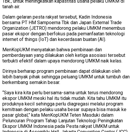
Tbk., untuk meningkatkan kapastitas usaha pelaku UMKM di
tanah air.
Dalam gelaran pesta rakyat tersebut, Kadin Indonesia
bersama PT HM Sampoerna Tbk dan Japan External Trade
Organization (JETRO) mendorong pelaku UMKM menembus
pasar ekspor dengan berfokus pada pemanfaatan teknologi
internet of things (IoT) dan kecerdasan buatan (AI).
MenKopUKM menyatakan bahwa pembinaan dan
pemberdayaan yang dilakukan oleh ketiga asosiasi tersebut
terbukti efektif dalam upaya mendorong UMKM naik kelas.
Dirinya berharap program pembinaan dapat dilakukan oleh
lebih banyak pihak sehingga peluang UMKM untuk tumbuh dan
berkembang semakin besar.
“Saya kira kita perlu bersama-sama untuk terus mendorong
ekspor UMKM meski hal itu tidak mudah. Kita tahu UMKM itu
produknya kecil sehingga perlu diagregasi melalui program
kemitraan dengan pelaku usaha besar supaya bisa masuk ke
pasar global,” kata MenKopUKM Teten Masduki dalam
Peluncuran Program Tahap Lanjutan Teknologi Peningkatan
Ekspor UMKM Indonesia pada Pesta rakyat UMKM untuk
Indonesia di Assembly Hall, Jakarta Convention Center (JCC),