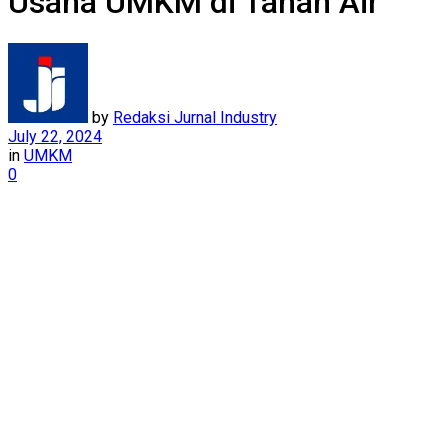
Usaha UMKM di Tanah Air
by
Redaksi Jurnal Industry
July 22, 2024
in
UMKM
0