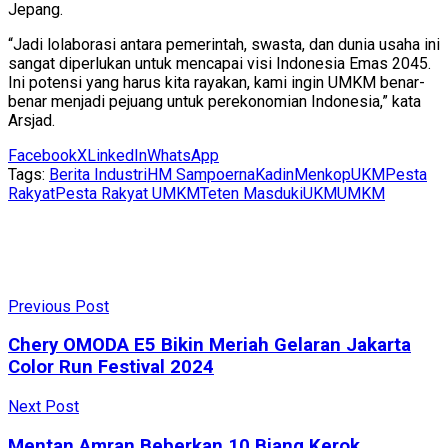
Jepang.
“Jadi lolaborasi antara pemerintah, swasta, dan dunia usaha ini
sangat diperlukan untuk mencapai visi Indonesia Emas 2045.
Ini potensi yang harus kita rayakan, kami ingin UMKM benar-
benar menjadi pejuang untuk perekonomian Indonesia,” kata
Arsjad.
Facebook
X
LinkedIn
WhatsApp
Tags:
Berita Industri
HM Sampoerna
Kadin
MenkopUKM
Pesta
Rakyat
Pesta Rakyat UMKM
Teten Masduki
UKM
UMKM
Previous Post
Chery OMODA E5 Bikin Meriah Gelaran Jakarta
Color Run Festival 2024
Next Post
Mentan Amran Beberkan 10 Biang Kerok