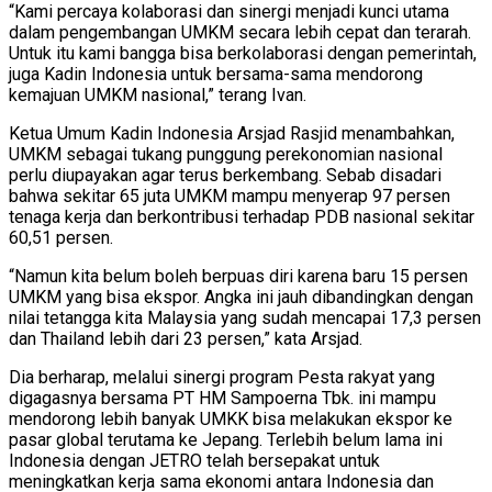
“Kami percaya kolaborasi dan sinergi menjadi kunci utama
dalam pengembangan UMKM secara lebih cepat dan terarah.
Untuk itu kami bangga bisa berkolaborasi dengan pemerintah,
juga Kadin Indonesia untuk bersama-sama mendorong
kemajuan UMKM nasional,” terang Ivan.
Ketua Umum Kadin Indonesia Arsjad Rasjid menambahkan,
UMKM sebagai tukang punggung perekonomian nasional
perlu diupayakan agar terus berkembang. Sebab disadari
bahwa sekitar 65 juta UMKM mampu menyerap 97 persen
tenaga kerja dan berkontribusi terhadap PDB nasional sekitar
60,51 persen.
“Namun kita belum boleh berpuas diri karena baru 15 persen
UMKM yang bisa ekspor. Angka ini jauh dibandingkan dengan
nilai tetangga kita Malaysia yang sudah mencapai 17,3 persen
dan Thailand lebih dari 23 persen,” kata Arsjad.
Dia berharap, melalui sinergi program Pesta rakyat yang
digagasnya bersama PT HM Sampoerna Tbk. ini mampu
mendorong lebih banyak UMKK bisa melakukan ekspor ke
pasar global terutama ke Jepang. Terlebih belum lama ini
Indonesia dengan JETRO telah bersepakat untuk
meningkatkan kerja sama ekonomi antara Indonesia dan