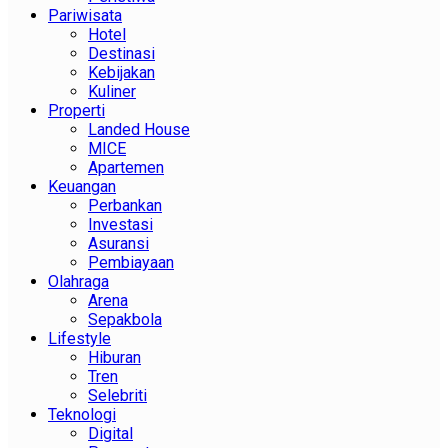
Pariwisata
Hotel
Destinasi
Kebijakan
Kuliner
Properti
Landed House
MICE
Apartemen
Keuangan
Perbankan
Investasi
Asuransi
Pembiayaan
Olahraga
Arena
Sepakbola
Lifestyle
Hiburan
Tren
Selebriti
Teknologi
Digital