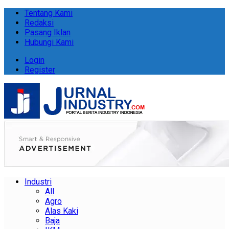
Tentang Kami
Redaksi
Pasang Iklan
Hubungi Kami
Login
Register
Industri
All
Agro
Alas Kaki
Baja