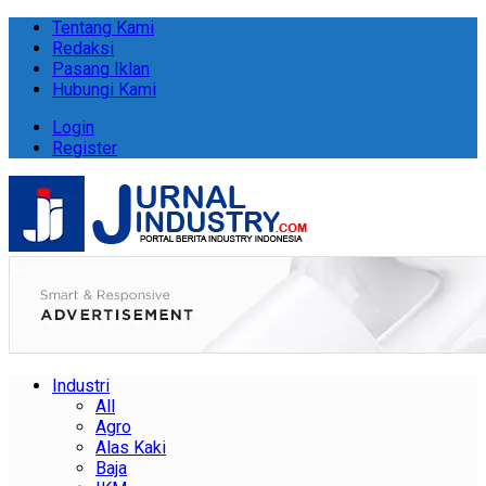
Tentang Kami
Redaksi
Pasang Iklan
Hubungi Kami
Login
Register
Industri
All
Agro
Alas Kaki
Baja