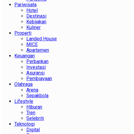
Pariwisata
Hotel
Destinasi
Kebijakan
Kuliner
Properti
Landed House
MICE
Apartemen
Keuangan
Perbankan
Investasi
Asuransi
Pembiayaan
Olahraga
Arena
Sepakbola
Lifestyle
Hiburan
Tren
Selebriti
Teknologi
Digital