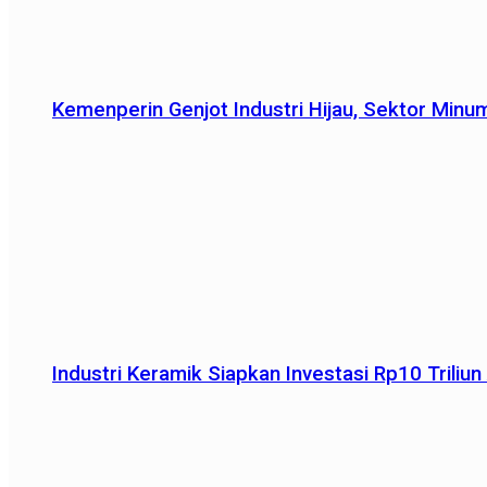
Kemenperin Genjot Industri Hijau, Sektor Minu
Industri Keramik Siapkan Investasi Rp10 Trili