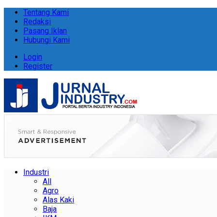
Tentang Kami
Redaksi
Pasang Iklan
Hubungi Kami
Login
Register
Industri
All
Agro
Alas Kaki
Baja