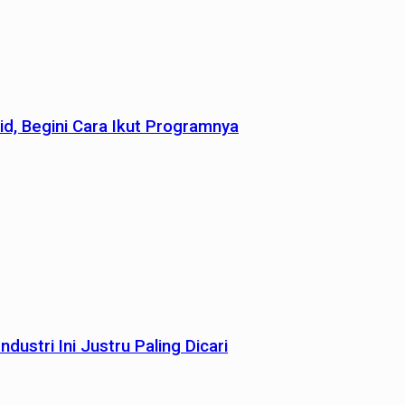
id, Begini Cara Ikut Programnya
dustri Ini Justru Paling Dicari