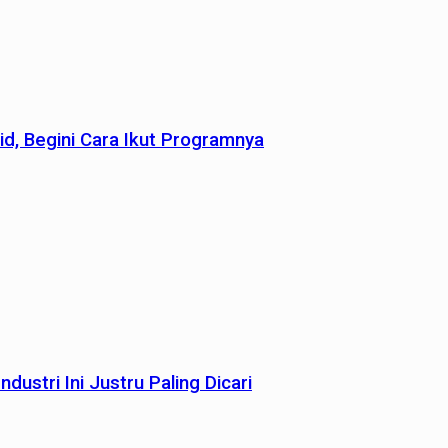
id, Begini Cara Ikut Programnya
dustri Ini Justru Paling Dicari