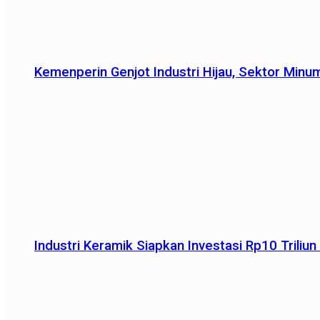
Kemenperin Genjot Industri Hijau, Sektor Minu
Industri Keramik Siapkan Investasi Rp10 Trili