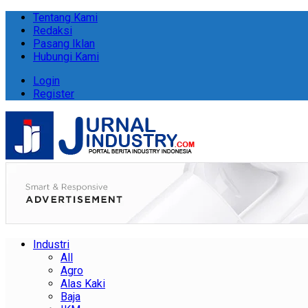
Tentang Kami
Redaksi
Pasang Iklan
Hubungi Kami
Login
Register
Industri
All
Agro
Alas Kaki
Baja