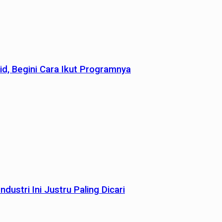
id, Begini Cara Ikut Programnya
dustri Ini Justru Paling Dicari