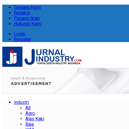
Tentang Kami
Redaksi
Pasang Iklan
Hubungi Kami
Login
Register
Industri
All
Agro
Alas Kaki
Baja