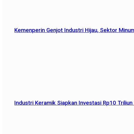
Kemenperin Genjot Industri Hijau, Sektor Minu
Industri Keramik Siapkan Investasi Rp10 Trili