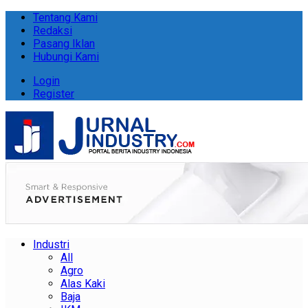
Tentang Kami
Redaksi
Pasang Iklan
Hubungi Kami
Login
Register
Industri
All
Agro
Alas Kaki
Baja