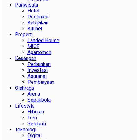
Pariwisata
Hotel
Destinasi
Kebijakan
Kuliner
Properti
Landed House
MICE
Apartemen
Keuangan
Perbankan
Investasi
Asuransi
Pembiayaan
Olahraga
Arena
Sepakbola
Lifestyle
Hiburan
Tren
Selebriti
Teknologi
Digital