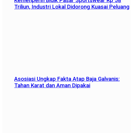
Kemenperin Bidik Pasar Sportswear Rp 58
Triliun, Industri Lokal Didorong Kuasai Peluang
Asosiasi Ungkap Fakta Atap Baja Galvanis:
Tahan Karat dan Aman Dipakai