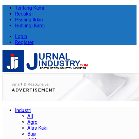
Tentang Kami
Redaksi
Pasang Iklan
Hubungi Kami
Login
Register
Industri
All
Agro
Alas Kaki
Baja