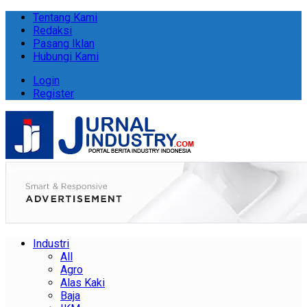
Tentang Kami
Redaksi
Pasang Iklan
Hubungi Kami
Login
Register
Industri
All
Agro
Alas Kaki
Baja