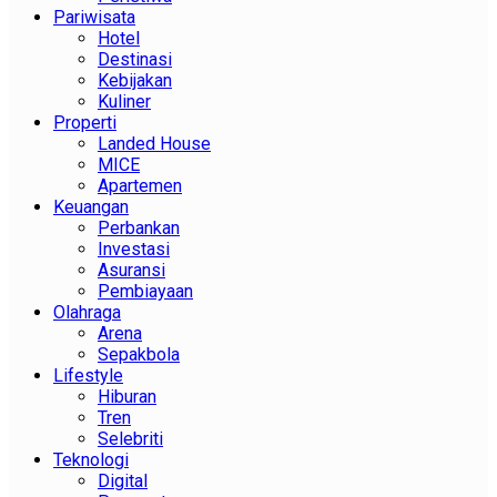
Pariwisata
Hotel
Destinasi
Kebijakan
Kuliner
Properti
Landed House
MICE
Apartemen
Keuangan
Perbankan
Investasi
Asuransi
Pembiayaan
Olahraga
Arena
Sepakbola
Lifestyle
Hiburan
Tren
Selebriti
Teknologi
Digital