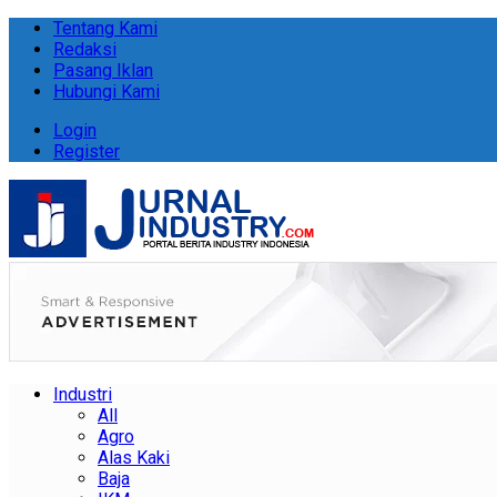
Tentang Kami
Redaksi
Pasang Iklan
Hubungi Kami
Login
Register
Industri
All
Agro
Alas Kaki
Baja