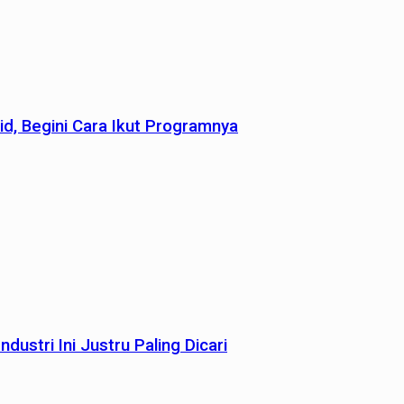
id, Begini Cara Ikut Programnya
dustri Ini Justru Paling Dicari