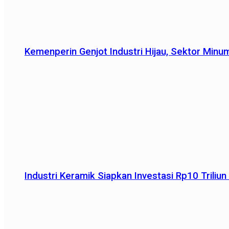
Kemenperin Genjot Industri Hijau, Sektor Minu
Industri Keramik Siapkan Investasi Rp10 Trili