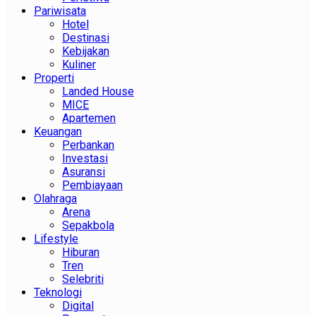
Pariwisata
Hotel
Destinasi
Kebijakan
Kuliner
Properti
Landed House
MICE
Apartemen
Keuangan
Perbankan
Investasi
Asuransi
Pembiayaan
Olahraga
Arena
Sepakbola
Lifestyle
Hiburan
Tren
Selebriti
Teknologi
Digital