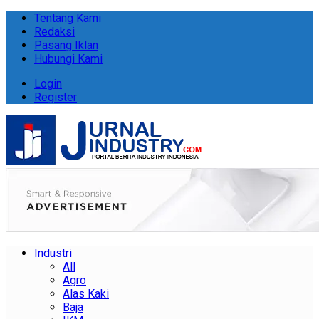
Tentang Kami
Redaksi
Pasang Iklan
Hubungi Kami
Login
Register
Industri
All
Agro
Alas Kaki
Baja