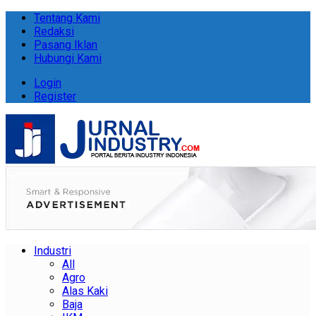
Tentang Kami
Redaksi
Pasang Iklan
Hubungi Kami
Login
Register
Industri
All
Agro
Alas Kaki
Baja