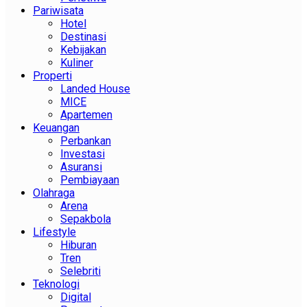
Pariwisata
Hotel
Destinasi
Kebijakan
Kuliner
Properti
Landed House
MICE
Apartemen
Keuangan
Perbankan
Investasi
Asuransi
Pembiayaan
Olahraga
Arena
Sepakbola
Lifestyle
Hiburan
Tren
Selebriti
Teknologi
Digital