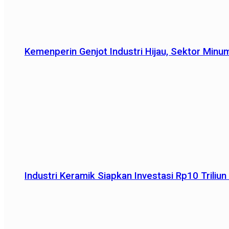
Kemenperin Genjot Industri Hijau, Sektor Minu
Industri Keramik Siapkan Investasi Rp10 Trili