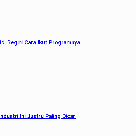
id, Begini Cara Ikut Programnya
dustri Ini Justru Paling Dicari