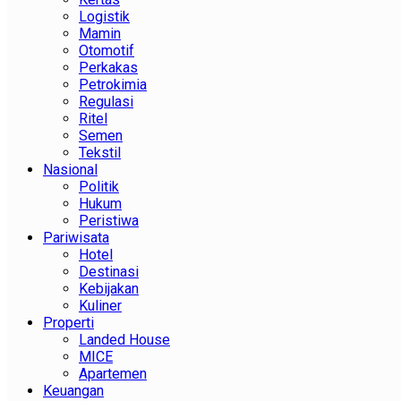
Logistik
Mamin
Otomotif
Perkakas
Petrokimia
Regulasi
Ritel
Semen
Tekstil
Nasional
Politik
Hukum
Peristiwa
Pariwisata
Hotel
Destinasi
Kebijakan
Kuliner
Properti
Landed House
MICE
Apartemen
Keuangan