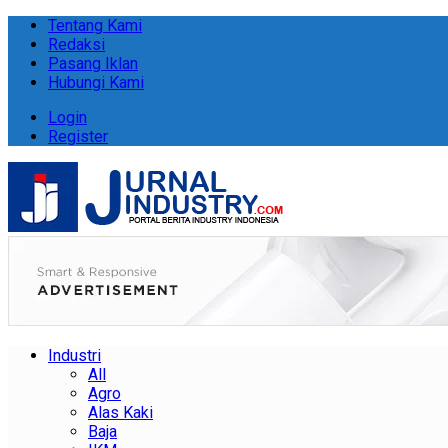
Tentang Kami
Redaksi
Pasang Iklan
Hubungi Kami
Login
Register
Industri
All
Agro
Alas Kaki
Baja