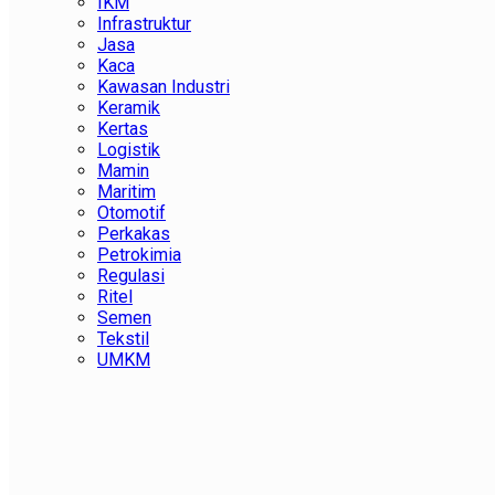
IKM
Infrastruktur
Jasa
Kaca
Kawasan Industri
Keramik
Kertas
Logistik
Mamin
Maritim
Otomotif
Perkakas
Petrokimia
Regulasi
Ritel
Semen
Tekstil
UMKM