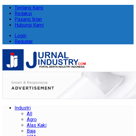
Tentang Kami
Redaksi
Pasang Iklan
Hubungi Kami
Login
Register
Industri
All
Agro
Alas Kaki
Baja