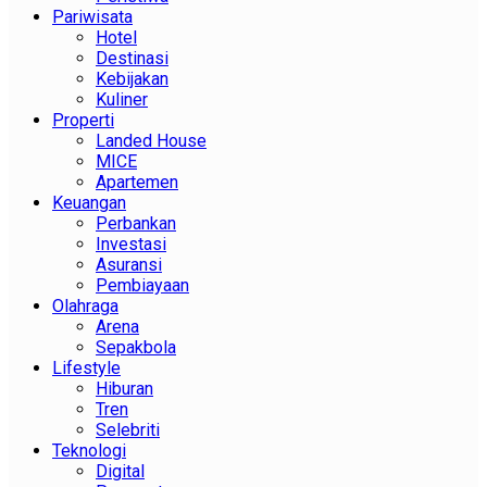
Pariwisata
Hotel
Destinasi
Kebijakan
Kuliner
Properti
Landed House
MICE
Apartemen
Keuangan
Perbankan
Investasi
Asuransi
Pembiayaan
Olahraga
Arena
Sepakbola
Lifestyle
Hiburan
Tren
Selebriti
Teknologi
Digital