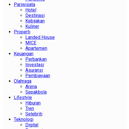
Pariwisata
Hotel
Destinasi
Kebijakan
Kuliner
Properti
Landed House
MICE
Apartemen
Keuangan
Perbankan
Investasi
Asuransi
Pembiayaan
Olahraga
Arena
Sepakbola
Lifestyle
Hiburan
Tren
Selebriti
Teknologi
Digital