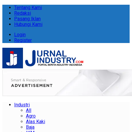
Tentang Kami
Redaksi
Pasang Iklan
Hubungi Kami
Login
Register
Industri
All
Agro
Alas Kaki
Baja