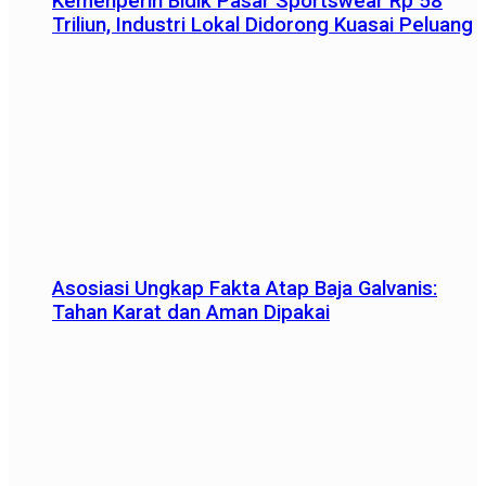
Kemenperin Bidik Pasar Sportswear Rp 58
Triliun, Industri Lokal Didorong Kuasai Peluang
Asosiasi Ungkap Fakta Atap Baja Galvanis:
Tahan Karat dan Aman Dipakai