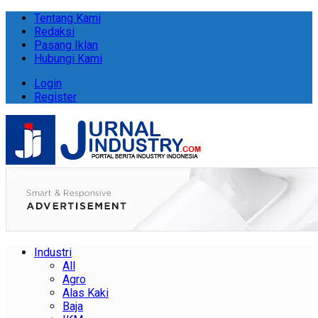
Tentang Kami
Redaksi
Pasang Iklan
Hubungi Kami
Login
Register
Industri
All
Agro
Alas Kaki
Baja