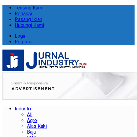
Tentang Kami
Redaksi
Pasang Iklan
Hubungi Kami
Login
Register
Industri
All
Agro
Alas Kaki
Baja