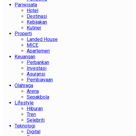
Pariwisata
Hotel
Destinasi
Kebijakan
Kuliner
Properti
Landed House
MICE
Apartemen
Keuangan
Perbankan
Investasi
Asuransi
Pembiayaan
Olahraga
Arena
Sepakbola
Lifestyle
Hiburan
Tren
Selebriti
Teknologi
Digital