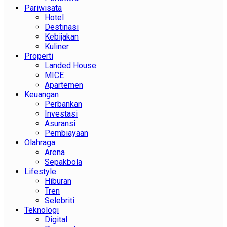
Pariwisata
Hotel
Destinasi
Kebijakan
Kuliner
Properti
Landed House
MICE
Apartemen
Keuangan
Perbankan
Investasi
Asuransi
Pembiayaan
Olahraga
Arena
Sepakbola
Lifestyle
Hiburan
Tren
Selebriti
Teknologi
Digital