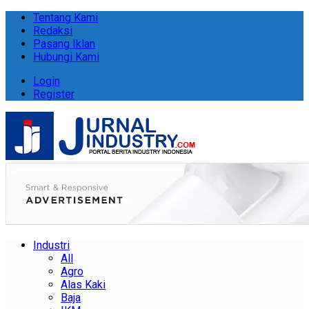
Tentang Kami
Redaksi
Pasang Iklan
Hubungi Kami
Login
Register
Industri
All
Agro
Alas Kaki
Baja