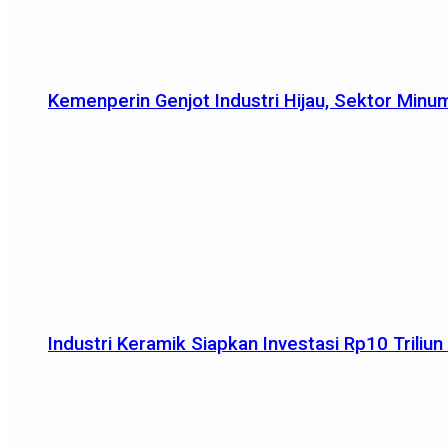
Kemenperin Genjot Industri Hijau, Sektor Minu
Industri Keramik Siapkan Investasi Rp10 Trili