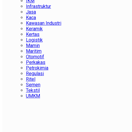
IKM
Infrastruktur
Jasa
Kaca
Kawasan Industri
Keramik
Kertas
Logistik
Mamin
Maritim
Otomotif
Perkakas
Petrokimia
Regulasi
Ritel
Semen
Tekstil
UMKM