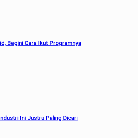
id, Begini Cara Ikut Programnya
dustri Ini Justru Paling Dicari