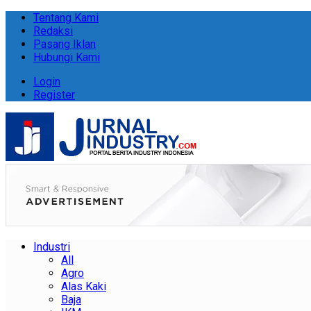
Tentang Kami
Redaksi
Pasang Iklan
Hubungi Kami
Login
Register
Industri
All
Agro
Alas Kaki
Baja