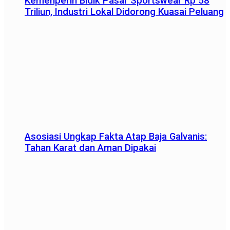
Kemenperin Bidik Pasar Sportswear Rp 58
Triliun, Industri Lokal Didorong Kuasai Peluang
Asosiasi Ungkap Fakta Atap Baja Galvanis:
Tahan Karat dan Aman Dipakai