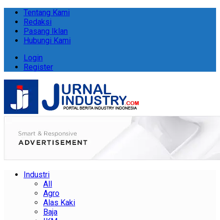
Tentang Kami
Redaksi
Pasang Iklan
Hubungi Kami
Login
Register
Industri
All
Agro
Alas Kaki
Baja