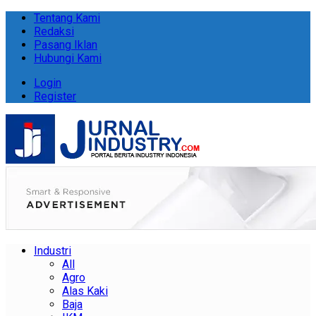
Tentang Kami
Redaksi
Pasang Iklan
Hubungi Kami
Login
Register
Industri
All
Agro
Alas Kaki
Baja