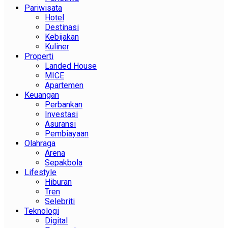
Pariwisata
Hotel
Destinasi
Kebijakan
Kuliner
Properti
Landed House
MICE
Apartemen
Keuangan
Perbankan
Investasi
Asuransi
Pembiayaan
Olahraga
Arena
Sepakbola
Lifestyle
Hiburan
Tren
Selebriti
Teknologi
Digital