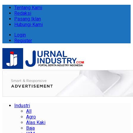
Tentang Kami
Redaksi
Pasang Iklan
Hubungi Kami
Login
Register
Industri
All
Agro
Alas Kaki
Baja