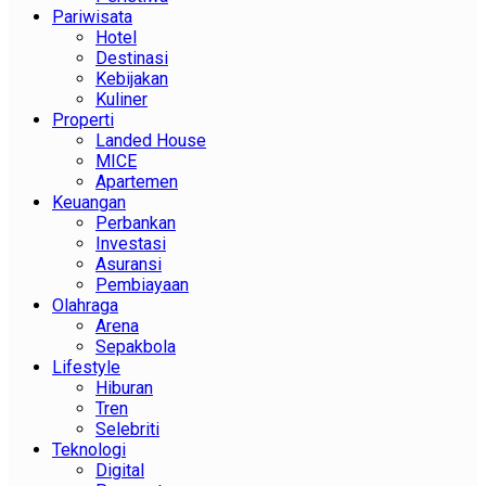
Pariwisata
Hotel
Destinasi
Kebijakan
Kuliner
Properti
Landed House
MICE
Apartemen
Keuangan
Perbankan
Investasi
Asuransi
Pembiayaan
Olahraga
Arena
Sepakbola
Lifestyle
Hiburan
Tren
Selebriti
Teknologi
Digital