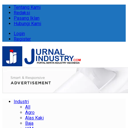
Tentang Kami
Redaksi
Pasang Iklan
Hubungi Kami
Login
Register
Industri
All
Agro
Alas Kaki
Baja