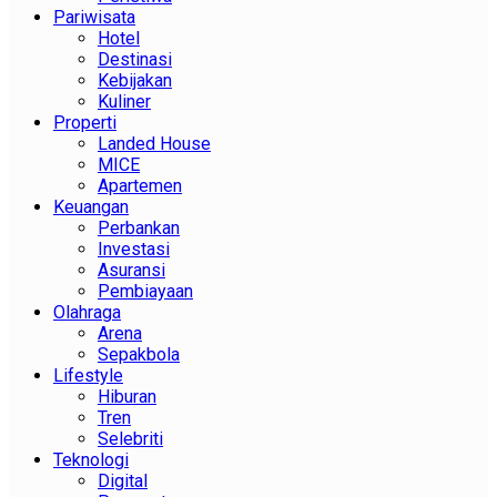
Pariwisata
Hotel
Destinasi
Kebijakan
Kuliner
Properti
Landed House
MICE
Apartemen
Keuangan
Perbankan
Investasi
Asuransi
Pembiayaan
Olahraga
Arena
Sepakbola
Lifestyle
Hiburan
Tren
Selebriti
Teknologi
Digital