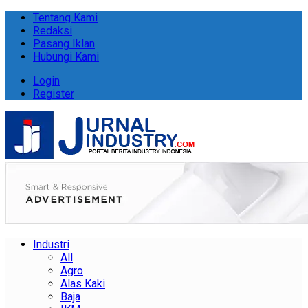
Tentang Kami
Redaksi
Pasang Iklan
Hubungi Kami
Login
Register
Industri
All
Agro
Alas Kaki
Baja