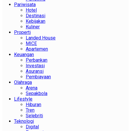
Pariwisata
Hotel
Destinasi
Kebijakan
Kuliner
Properti
Landed House
MICE
Apartemen
Keuangan
Perbankan
Investasi
Asuransi
Pembiayaan
Olahraga
Arena
Sepakbola
Lifestyle
Hiburan
Tren
Selebriti
Teknologi
Digital