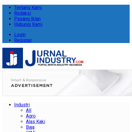
Tentang Kami
Redaksi
Pasang Iklan
Hubungi Kami
Login
Register
Industri
All
Agro
Alas Kaki
Baja