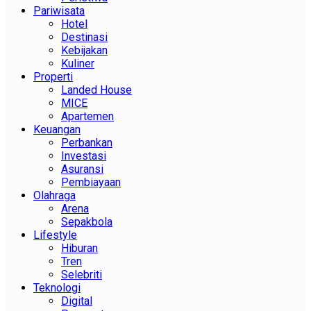
Pariwisata
Hotel
Destinasi
Kebijakan
Kuliner
Properti
Landed House
MICE
Apartemen
Keuangan
Perbankan
Investasi
Asuransi
Pembiayaan
Olahraga
Arena
Sepakbola
Lifestyle
Hiburan
Tren
Selebriti
Teknologi
Digital