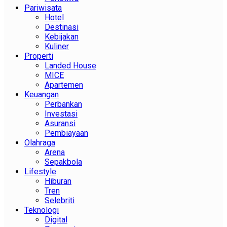
Pariwisata
Hotel
Destinasi
Kebijakan
Kuliner
Properti
Landed House
MICE
Apartemen
Keuangan
Perbankan
Investasi
Asuransi
Pembiayaan
Olahraga
Arena
Sepakbola
Lifestyle
Hiburan
Tren
Selebriti
Teknologi
Digital