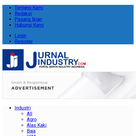
Tentang Kami
Redaksi
Pasang Iklan
Hubungi Kami
Login
Register
Industri
All
Agro
Alas Kaki
Baja