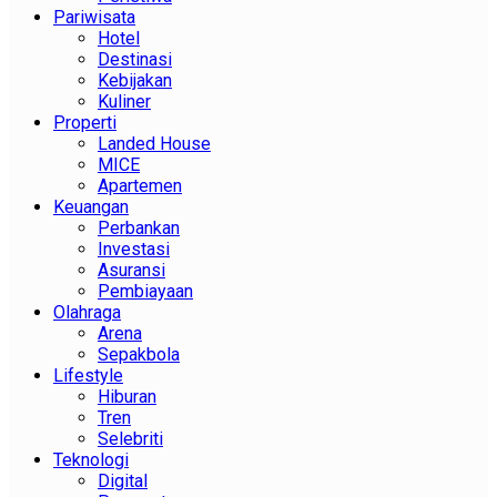
Pariwisata
Hotel
Destinasi
Kebijakan
Kuliner
Properti
Landed House
MICE
Apartemen
Keuangan
Perbankan
Investasi
Asuransi
Pembiayaan
Olahraga
Arena
Sepakbola
Lifestyle
Hiburan
Tren
Selebriti
Teknologi
Digital