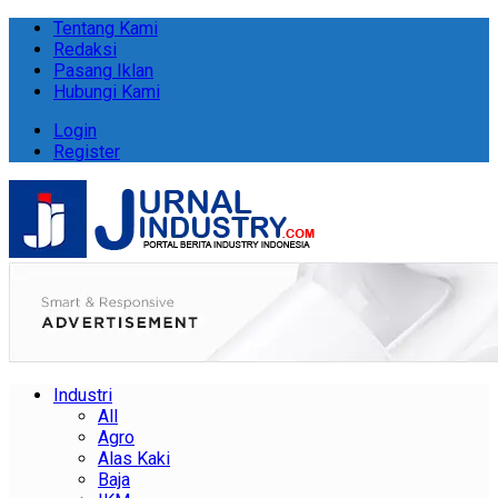
Tentang Kami
Redaksi
Pasang Iklan
Hubungi Kami
Login
Register
Industri
All
Agro
Alas Kaki
Baja