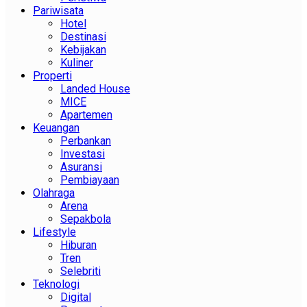
Pariwisata
Hotel
Destinasi
Kebijakan
Kuliner
Properti
Landed House
MICE
Apartemen
Keuangan
Perbankan
Investasi
Asuransi
Pembiayaan
Olahraga
Arena
Sepakbola
Lifestyle
Hiburan
Tren
Selebriti
Teknologi
Digital