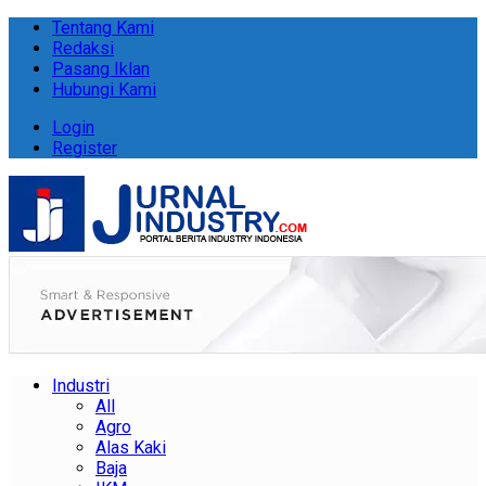
Tentang Kami
Redaksi
Pasang Iklan
Hubungi Kami
Login
Register
Industri
All
Agro
Alas Kaki
Baja