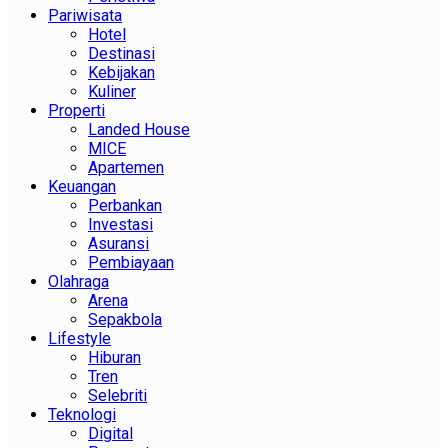
Pariwisata
Hotel
Destinasi
Kebijakan
Kuliner
Properti
Landed House
MICE
Apartemen
Keuangan
Perbankan
Investasi
Asuransi
Pembiayaan
Olahraga
Arena
Sepakbola
Lifestyle
Hiburan
Tren
Selebriti
Teknologi
Digital