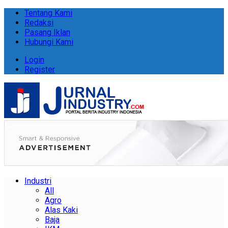
Tentang Kami
Redaksi
Pasang Iklan
Hubungi Kami
Login
Register
Industri
All
Agro
Alas Kaki
Baja